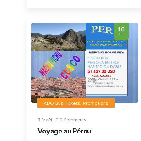
10
OCT
ADO Bus Tickets
,
Promotions
MaRi
0 Comments
Voyage au Pérou