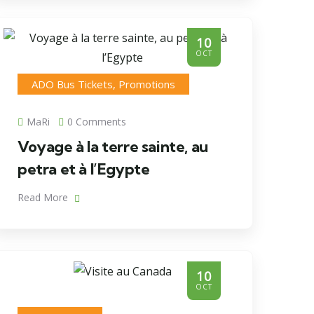
10
OCT
ADO Bus Tickets
,
Promotions
MaRi
0 Comments
Voyage à la terre sainte, au
petra et à l’Egypte
Read More
10
OCT