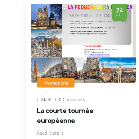
24
OCT
Promotions
MaRi
0 Comments
La courte tournée
européenne
Read More