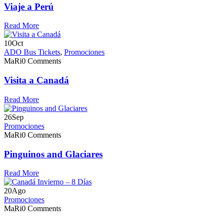
Viaje a Perú
Read More
10
Oct
ADO Bus Tickets
,
Promociones
MaRi
0 Comments
Visita a Canadá
Read More
26
Sep
Promociones
MaRi
0 Comments
Pinguinos and Glaciares
Read More
20
Ago
Promociones
MaRi
0 Comments